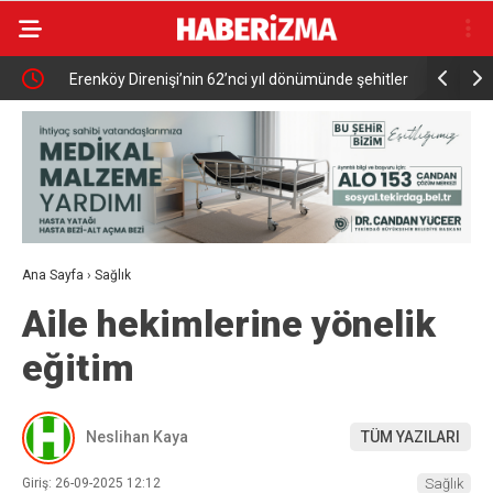
ldi
Erenköy Direnişi’nin 62’nci yıl dönümünde şehitler
Kahvehaney
törenle anıldı
Ana Sayfa
›
Sağlık
Aile hekimlerine yönelik
eğitim
Neslihan Kaya
TÜM YAZILARI
Giriş: 26-09-2025 12:12
Sağlık