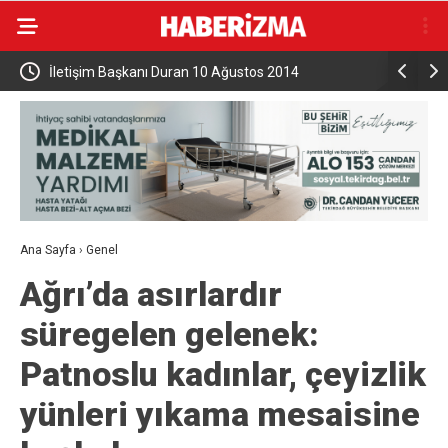
yıldır
İletişim Başkanı Duran 10 Ağustos 2014
Bakan Gök
Seçimlerinin Dönüm Noktası Olduğunu Belirtti
Değerlendi
Ana Sayfa
›
Genel
Ağrı’da asırlardır
süregelen gelenek:
Patnoslu kadınlar, çeyizlik
yünleri yıkama mesaisine