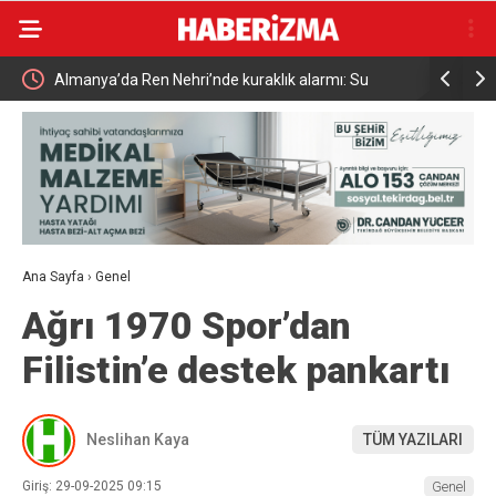
armı: Su
Uludağ’da çıkan orman yangını söndürüldü
MG
Gü
Ana Sayfa
›
Genel
Ağrı 1970 Spor’dan
Filistin’e destek pankartı
Neslihan Kaya
TÜM YAZILARI
Giriş: 29-09-2025 09:15
Genel