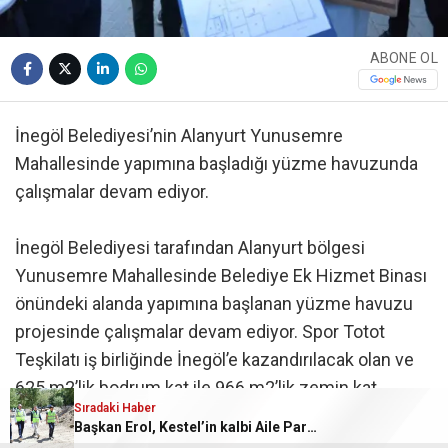
ABONE OL
İnegöl Belediyesi’nin Alanyurt Yunusemre
Mahallesinde yapımına başladığı yüzme havuzunda
çalışmalar devam ediyor.
İnegöl Belediyesi tarafından Alanyurt bölgesi
Yunusemre Mahallesinde Belediye Ek Hizmet Binası
önündeki alanda yapımına başlanan yüzme havuzu
projesinde çalışmalar devam ediyor. Spor Totot
Teşkilatı iş birliğinde İnegöl’e kazandırılacak olan ve
625 m2’lik bodrum kat ile 966 m2’lik zemin kat
Sıradaki Haber
şekilde planlanan tesiste 12.5×25 metre ölçülerinde
Başkan Erol, Kestel’in kalbi Aile Parkı’ndaki çalışmaları inceledi
140-180 cm aralığında derinliğe sahip 5 kulvarlı yarı