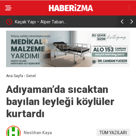
Kaçak Yapı – Alper Taban…
Çalışma ve
aşattı
Karabük’t
Ana Sayfa
›
Genel
Adıyaman’da sıcaktan
bayılan leyleği köylüler
kurtardı
Neslihan Kaya
TÜM YAZILARI