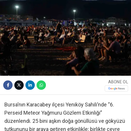
ABONE OL
Bursa’nın Karacabey ilçesi Yeniköy Sahili’nde “6.
Perseid Meteor Yağmuru Gözlem Etkinliği”
düzenlendi. 25 bini aşkın doğa gönüllüsü ve gökyüzü
tutkununu bir araya getiren etkinlikle; birlikte çevre