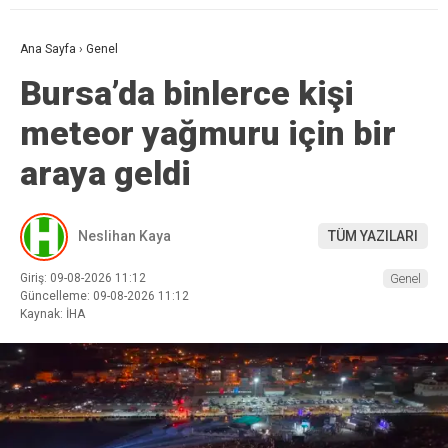
Ana Sayfa
›
Genel
Bursa’da binlerce kişi
meteor yağmuru için bir
araya geldi
Neslihan Kaya
TÜM YAZILARI
Giriş: 09-08-2026 11:12
Genel
Güncelleme: 09-08-2026 11:12
Kaynak: İHA