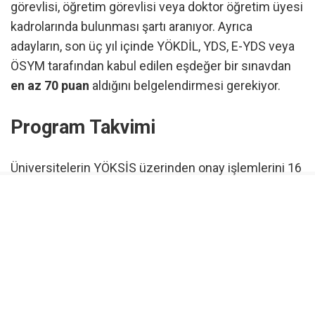
görevlisi, öğretim görevlisi veya doktor öğretim üyesi
kadrolarında bulunması şartı aranıyor. Ayrıca
adayların, son üç yıl içinde YÖKDİL, YDS, E-YDS veya
ÖSYM tarafından kabul edilen eşdeğer bir sınavdan
en az 70 puan
aldığını belgelendirmesi gerekiyor.
Program Takvimi
Üniversitelerin YÖKSİS üzerinden onay işlemlerini 16
Eylül 2026 tarihine kadar tamamlaması bekleniyor.
Orta Doğu Teknik Üniversitesi tarafından
gerçekleştirilecek Seviye Tespit Sınavı (STS) 5-6-7
Ekim 2026 tarihlerinde düzenlenecek. Eğitim süreci
ise Ekim 2026 ile Ocak 2027 tarihleri arasında
yürütülecek.