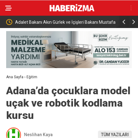
kanı Akın Gürlek ve İçişleri Bakanı Mustafa
Alevlere teslim olan araç ku
enyurt’ta
Ana Sayfa
›
Eğitim
Adana’da çocuklara model
uçak ve robotik kodlama
kursu
Neslihan Kaya
TÜM YAZILARI