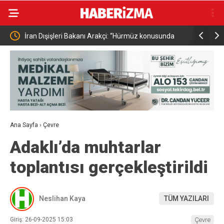
rakçi: “Hürmüz konusunda
Bursa’da samanlık alevlere teslim oldu
k yakınız”
Ana Sayfa
›
Çevre
Adaklı’da muhtarlar
toplantısı gerçekleştirildi
Neslihan Kaya
TÜM YAZILARI
Giriş: 26-09-2025 15:03
Çevre