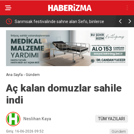
ükrü
Sarımsak festivalinde sahne alan Sefo, binlerce
Sanatçı Ca
vatandaşa unutulmaz bir gece yaşattı
Ana Sayfa
›
Gündem
Aç kalan domuzlar sahile
indi
Neslihan Kaya
TÜM YAZILARI
Giriş: 16-06-2026 09:52
Gündem