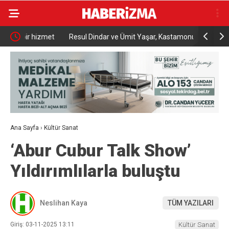
met
Resul Dindar ve Ümit Yaşar, Kastamonu’da binlerce
Menderes B
vatandaşa unutulmaz bir gece yaşattı
Ana Sayfa
›
Kültür Sanat
‘Abur Cubur Talk Show’
Yıldırımlılarla buluştu
Neslihan Kaya
TÜM YAZILARI
Giriş: 03-11-2025 13:11
Kültür Sanat