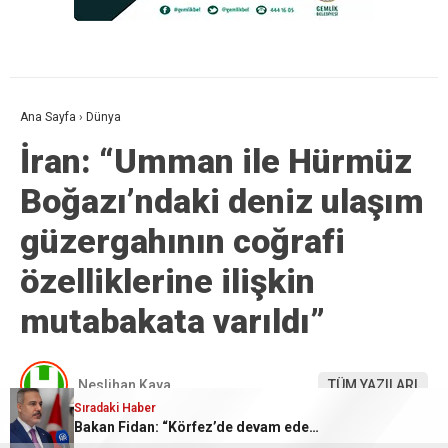
Ana Sayfa
›
Dünya
İran: “Umman ile Hürmüz
Boğazı’ndaki deniz ulaşım
güzergahının coğrafi
özelliklerine ilişkin
mutabakata varıldı”
Neslihan Kaya
TÜM YAZILARI
Sıradaki Haber
Bakan Fidan: “Körfez’de devam eden savaş dikkatimizi Filistin meselesinden ayırmadı”
Giriş: 05-08-2026 19:09
Dünya
Güncelleme: 05-08-2026 19:10