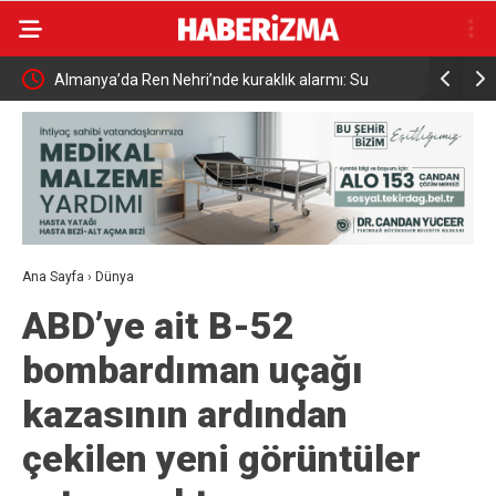
Almanya’da Ren Nehri’nde kuraklık alarmı: Su
Uludağ’da
seviyesinde tarihi düşüş yaşandı
Ana Sayfa
›
Dünya
ABD’ye ait B-52
bombardıman uçağı
kazasının ardından
çekilen yeni görüntüler