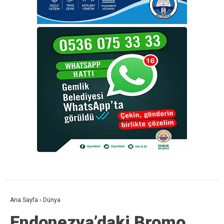
Ana Sayfa
›
Dünya
Endonezya’daki Bromo