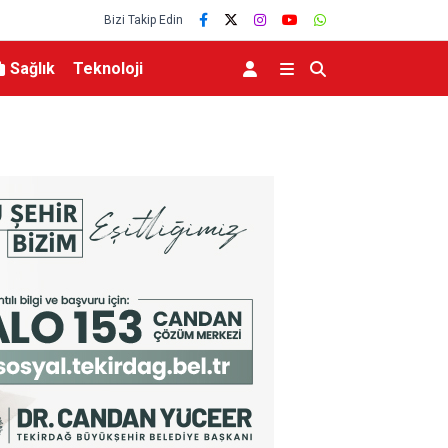
Bizi Takip Edin
Sağlık
Teknoloji
şma ziyareti
Orhangazi’deki meslek lisesinin yıkımına başla