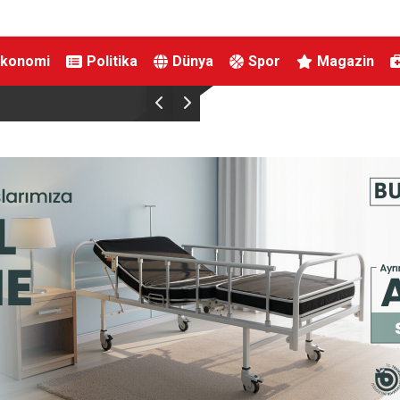
Ekonomi
Politika
Dünya
Spor
Magazin
Cumhurbaşkanı Erdoğan Suudi Arabistan’a çalı
gerçekleştirecek