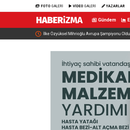
FOTO
GALERİ
VİDEO
GALERİ
YAZARLAR
Gündem
İlke Özyüksel Mihrioğlu Avrupa Şampiyonu Oldu