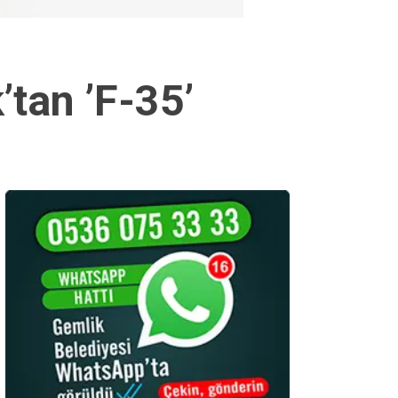
tan ’F-35’