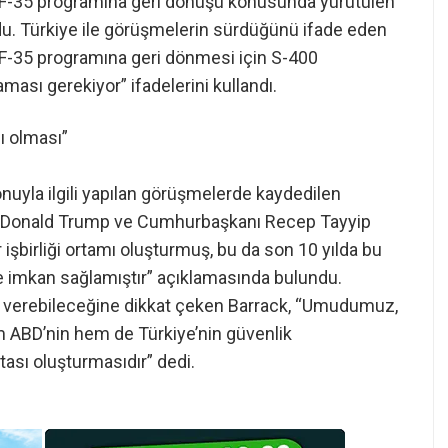
n F-35 programına geri dönüşü konusunda yürütülen
du. Türkiye ile görüşmelerin sürdüğünü ifade eden
n F-35 programına geri dönmesi için S-400
sı gerekiyor” ifadelerini kullandı.
 olması”
nuyla ilgili yapılan görüşmelerde kaydedilen
an Donald Trump ve Cumhurbaşkanı Recep Tayyip
r işbirliği ortamı oluşturmuş, bu da son 10 yılda bu
 imkan sağlamıştır” açıklamasında bulundu.
i verebileceğine dikkat çeken Barrack, “Umudumuz,
ABD’nin hem de Türkiye’nin güvenlik
tası oluşturmasıdır” dedi.