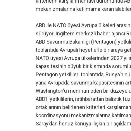
kriterlerin karşılanmaması durumunda A
mekanizmalarına katılmama kararı alabilec
ABD ile NATO üyesi Avrupa ülkeleri arası
sürüyor. İngiltere merkezli haber ajansı Re
ABD Savunma Bakanlığı (Pentagon) yetkililer
toplantıda Avrupalı heyetlerle bir araya geld
NATO üyesi Avrupa ülkelerinden 2027 yı
kapasitesinin büyük bir kısmında sorumlu
Pentagon yetkilileri toplantıda, Rusya’nın 
yana Avrupa’da savunma kapasitesinin artı
Washington’u memnun eden bir düzeye ulaş
ABD’li yetkililerin, istihbarattan balistik f
ortaklarının belirlenen kriterleri karşı
koordinasyonu mekanizmalarına katılmama 
Saray’dan henüz konuya ilişkin bir açıklam