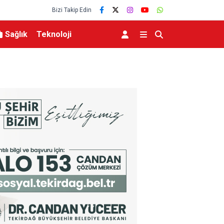
Bizi Takip Edin
Sağlık
Teknoloji
i düşüş
Uludağ’da çıkan orman yangını söndürüldü