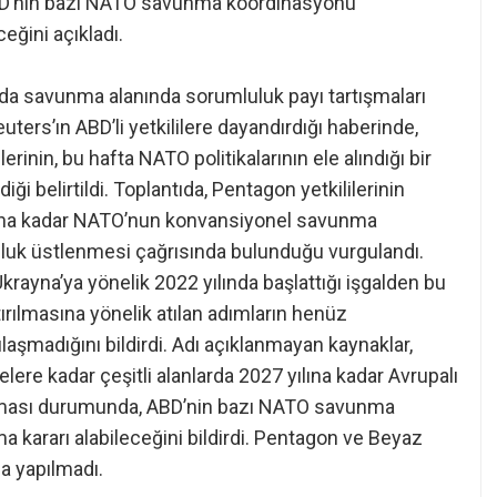
BD’nin bazı NATO savunma koordinasyonu
eğini açıkladı.
nda savunma alanında sorumluluk payı tartışmaları
uters’ın ABD’li yetkililere dayandırdığı haberinde,
inin, bu hafta NATO politikalarının ele alındığı bir
iği belirtildi. Toplantıda, Pentagon yetkililerinin
lına kadar NATO’nun konvansiyonel savunma
luk üstlenmesi çağrısında bulunduğu vurgulandı.
Ukrayna’ya yönelik 2022 yılında başlattığı işgalden bu
rılmasına yönelik atılan adımların henüz
madığını bildirdi. Adı açıklanmayan kaynaklar,
üzelere kadar çeşitli alanlarda 2027 yılına kadar Avrupalı
lamaması durumunda, ABD’nin bazı NATO savunma
kararı alabileceğini bildirdi. Pentagon ve Beyaz
a yapılmadı.