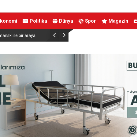
Ekonomi
Politika
Dünya
Spor
Magazin
aya
Almanya’da Ren Nehri’nde kuraklık alarmı: Su seviyesinde tarih
yaşandı