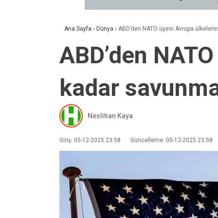
Ana Sayfa
›
Dünya
›
ABD’den NATO üyesi Avrupa ülkeleri
ABD’den NATO ü
kadar savunma
Neslihan Kaya
Giriş: 05-12-2025 23:58
Güncelleme: 05-12-2025 23:58