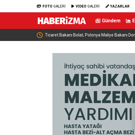
FOTO
GALERİ
VİDEO
GALERİ
YAZARLAR
Gündem
rsüz
Ticaret Bakanı Bolat, Polonya Maliye Bakanı Domanski ile bir ar
geldi