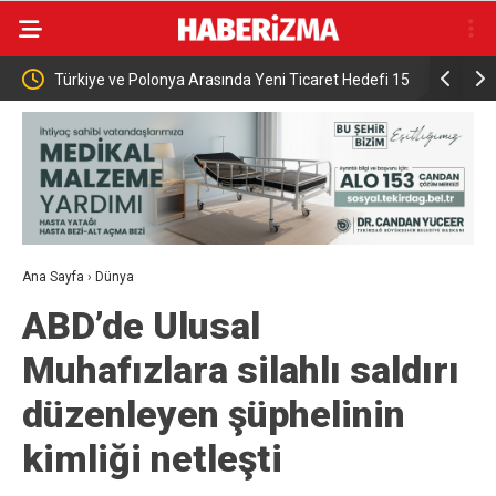
0 hak
Türkiye ve Polonya Arasında Yeni Ticaret Hedefi 15
İnegöl’de 
Milyar Dolar
Pazarda 70
Ana Sayfa
›
Dünya
ABD’de Ulusal
Muhafızlara silahlı saldırı
düzenleyen şüphelinin
kimliği netleşti