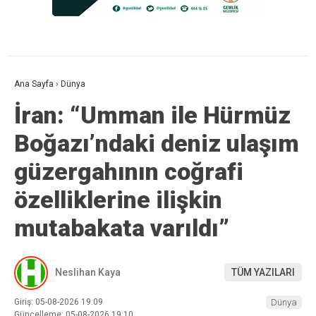
Ana Sayfa
›
Dünya
İran: “Umman ile Hürmüz
Boğazı’ndaki deniz ulaşım
güzergahının coğrafi
özelliklerine ilişkin
mutabakata varıldı”
Neslihan Kaya
TÜM YAZILARI
Giriş: 05-08-2026 19:09
Dünya
Güncelleme: 05-08-2026 19:10