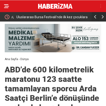
sanayi,
Uluslararası Bursa Festivali’nde ilk kez çocuklara
Adalet Bak
kapılarını açtı
Uğur Mumcu
Ana Sayfa
›
Dünya
ABD’de 600 kilometrelik
maratonu 123 saatte
tamamlayan sporcu Arda
Saatçi Berlin’e dönüşünde