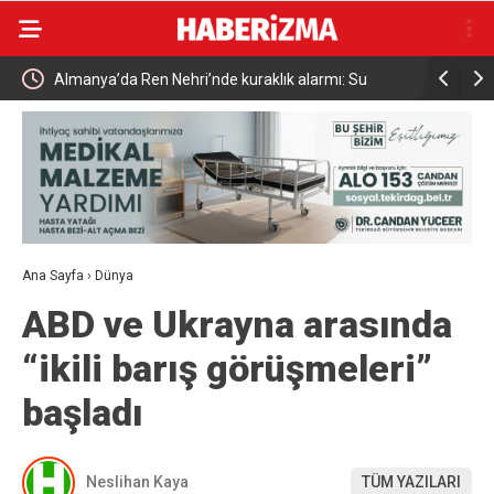
Almanya’da Ren Nehri’nde kuraklık alarmı: Su
Uludağ’da
seviyesinde tarihi düşüş yaşandı
Ana Sayfa
›
Dünya
ABD ve Ukrayna arasında
“ikili barış görüşmeleri”
başladı
Neslihan Kaya
TÜM YAZILARI