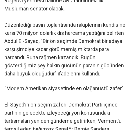
Rogers’ı yenmesi halinde ABD tarihindeki ilk
Müslüman senatör olacak.
Düzenlediği basın toplantısında rakiplerinin kendisine
karşı 70 milyon dolarlık dış harcama yaptığını belirten
Abdul El-Sayed, “Bir ön seçimde Demokrat bir adaya
karşı şimdiye kadar görülmemiş miktarda para
harcandı. Buna rağmen kazandık. Bugün
gösterdiğimiz şey halkın gücünün paranın gücünden
daha büyük olduğudur” ifadelerini kullandı.
“Modern Amerikan siyasetinde en olağanüstü zafer”
El-Sayed’in ön seçim zaferi, Demokrat Parti içinde
partinin gelecekte izleyeceği yön konusundaki
tartışmaları yeniden gündeme getirirken; Vermont’u
temsil eden bağımsız Senatör Bernie Sanders,