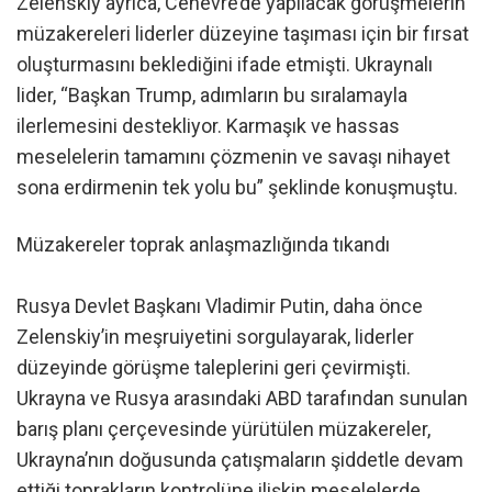
Zelenskiy ayrıca, Cenevre’de yapılacak görüşmelerin
müzakereleri liderler düzeyine taşıması için bir fırsat
oluşturmasını beklediğini ifade etmişti. Ukraynalı
lider, “Başkan Trump, adımların bu sıralamayla
ilerlemesini destekliyor. Karmaşık ve hassas
meselelerin tamamını çözmenin ve savaşı nihayet
sona erdirmenin tek yolu bu” şeklinde konuşmuştu.
Müzakereler toprak anlaşmazlığında tıkandı
Rusya Devlet Başkanı Vladimir Putin, daha önce
Zelenskiy’in meşruiyetini sorgulayarak, liderler
düzeyinde görüşme taleplerini geri çevirmişti.
Ukrayna ve Rusya arasındaki ABD tarafından sunulan
barış planı çerçevesinde yürütülen müzakereler,
Ukrayna’nın doğusunda çatışmaların şiddetle devam
ettiği toprakların kontrolüne ilişkin meselelerde