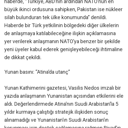
haberde, “Türkiye, ABD’nin ardından NATO’nun en
büyük ikinci ordusuna sahipken, Pakistan ise nükleer
silah bulunduran tek ülke konumunda” denildi.
Haberde bir Türk yetkilinin bölgedeki diğer ülkelerin
de anlaşmaya katılabileceğine ilişkin açıklamasına
yer verilerek anlaşmanın NATO’ya benzer bir şekilde
yeni üyeler kabul ederek genişleyebileceği ihtimaline
de dikkat çekildi.
Yunan basını: “Atina’da utanç”
Yunan Kathimerini gazetesi, Vasilis Nedos imzalı bir
yazıda anlaşmanın Yunanistan açısından etkilerini ele
aldı. Değerlendirmede Atina’nın Suudi Arabistan’la 5
yıldır kurmaya çalıştığı stratejik ilişkiden sonuç
alınamadığı ve Yunanistan’ın Suudi Arabistan’ın
korunması için destek sağlamasına rağmen Riyad’ın