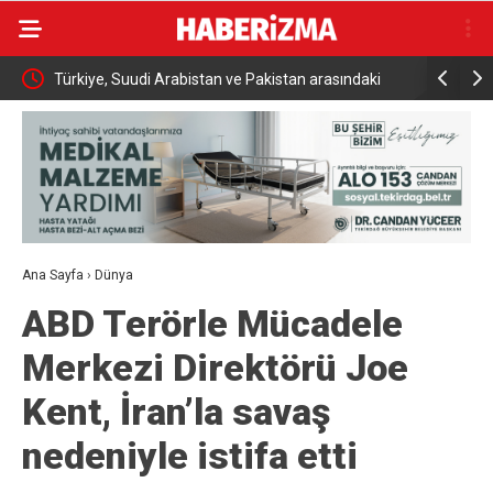
Türkiye, Suudi Arabistan ve Pakistan arasındaki
İki otomobi
tarihi savunma anlaşması dünya basınında
kazadan kı
Ana Sayfa
›
Dünya
ABD Terörle Mücadele
Merkezi Direktörü Joe
Kent, İran’la savaş
nedeniyle istifa etti