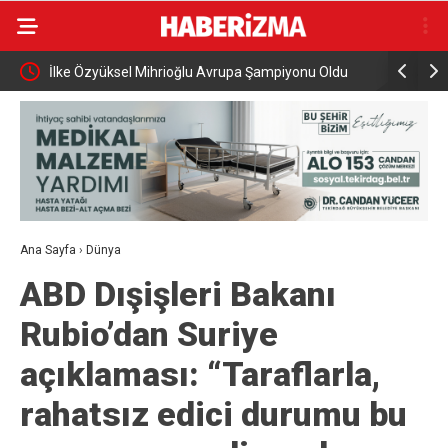
İlke Özyüksel Mihrioğlu Avrupa Şampiyonu Oldu
Cumhurbaş
ziyareti g
Ana Sayfa
›
Dünya
ABD Dışişleri Bakanı
Rubio’dan Suriye
açıklaması: “Taraflarla,
rahatsız edici durumu bu