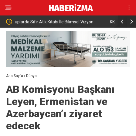
e Bilimsel Vizyon
KKTC Cumhuriyet Meclisi Başkanı Öztürkler: “Bi
egemen eşitliğimizden ve eşit uluslararası
statümüzden asla taviz vermeyeceğiz”
Ana Sayfa
›
Dünya
AB Komisyonu Başkanı
Leyen, Ermenistan ve
Azerbaycan’ı ziyaret
edecek