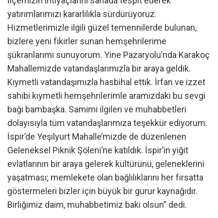
İlçemizin ihtiyaçlarını sahada tespit ederek
yatırımlarımızı kararlılıkla sürdürüyoruz.
Hizmetlerimizle ilgili güzel temennilerde bulunan,
bizlere yeni fikirler sunan hemşehrilerime
şükranlarımı sunuyorum. Yine Pazaryolu’nda Karakoç
Mahallemizde vatandaşlarımızla bir araya geldik.
Kıymetli vatandaşımızla hasbihal ettik. İrfan ve izzet
sahibi kıymetli hemşehrilerimle aramızdaki bu sevgi
bağı bambaşka. Samimi ilgileri ve muhabbetleri
dolayısıyla tüm vatandaşlarımıza teşekkür ediyorum.
İspir’de Yeşilyurt Mahalle’mizde de düzenlenen
Geleneksel Piknik Şöleni’ne katıldık. İspir’in yiğit
evlatlarının bir araya gelerek kültürünü, geleneklerini
yaşatması; memlekete olan bağlılıklarını her fırsatta
göstermeleri bizler için büyük bir gurur kaynağıdır.
Birliğimiz daim, muhabbetimiz baki olsun” dedi.