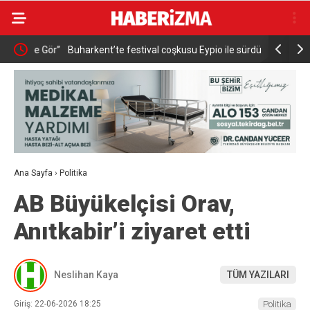
de Gör”
Buharkent’te festival coşkusu Eypio ile sürdü
AK Parti A
güçlü teşk
Ana Sayfa
›
Politika
AB Büyükelçisi Orav,
Anıtkabir’i ziyaret etti
Neslihan Kaya
TÜM YAZILARI
Giriş: 22-06-2026 18:25
Politika