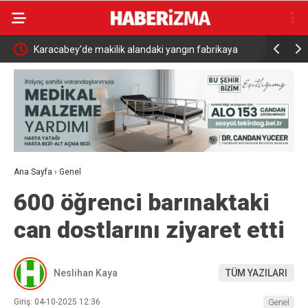
ece
Karacabey’de makilik alandaki yangın fabrikaya
Adalet Bak
ulaşmadan söndürüldü
Çiftçi Ese
Ana Sayfa
›
Genel
600 öğrenci barınaktaki
can dostlarını ziyaret etti
Neslihan Kaya
TÜM YAZILARI
Giriş: 04-10-2025 12:36
Genel