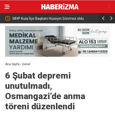
MHP Kula İlçe Başkanı Hüseyin Sönmez oldu
Büyükşehir
Ana Sayfa
›
Genel
6 Şubat depremi
unutulmadı,
Osmangazi’de anma
töreni düzenlendi