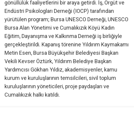
gönüllülük faaliyetlerini bir araya getirdi. İş, Örgüt ve
Endüstri Psikologları Derneği (IOCP) tarafından
yürütülen program; Bursa UNESCO Derneği, UNESCO
Bursa Alan Yönetimi ve Cumalıkızık Köyü Kadın
Eğitim, Dayanışma ve Kalkınma Derneği iş birliğiyle
gerçekleştirildi. Kapanış törenine Yıldırım Kaymakamı
Metin Esen, Bursa Büyükşehir Belediyesi Başkan
Vekili Kevser Öztürk, Yıldırım Belediye Başkan
Yardımcısı Gökhan Yıldız, akademisyenler, kamu
kurum ve kuruluşlarının temsilcileri, sivil toplum
kuruluşlarının yöneticileri, proje paydaşları ve
Cumalıkızık halkı katıldı.
Program süresince gönüllüler; akademik oturumlar,
psikoloji yaz okulu, saha araştırmaları ve kültürel
etkinliklerin yanı sıra Cumalıkızık’ın gündelik