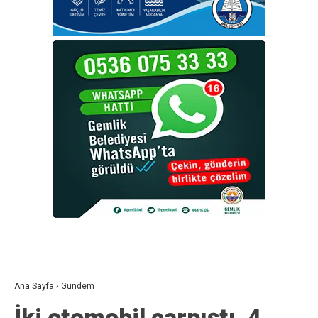
Ana Sayfa
›
Gündem
İki otomobil çarpıştı, 4