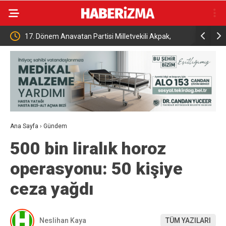
İhracat
17. Dönem Anavatan Partisi Milletvekili Akpak,
Tutuklu B
toprağa verildi
açıklama
Ana Sayfa
›
Gündem
500 bin liralık horoz
operasyonu: 50 kişiye
ceza yağdı
Neslihan Kaya
TÜM YAZILARI