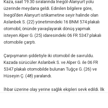
Kaza, saat 19.30 sıralarında İnegöl-Alanyurt yolu
üzerinde meydana geldi. Edinilen bilgilere göre,
İnegöl’den Alanyurt istikametine seyir halinde olan
Aslanbek S. (22) yönetimindeki 16 BNM 574 plakalı
otomobil, önünde yavaşlayarak dönüş yapmak
isteyen Alper G. (25) idaresindeki 06 FR 5347 plakalı
otomobile çarptı.
Çarpışmanın şiddetiyle iki otomobil de savruldu.
Kazada sürücüler Aslanbek S. ve Alper G. ile 06 FR
5347 plakalı otomobilde bulunan Tuğçe G. (26) ve
Hüseyin Ç. (48) yaralandı.
İhbar üzerine olay yerine sağlık ekipleri sevk edildi. İlk
müdahaleleri kaza yerinde yapılan 4 yaralı,
ambulanslarla İnegöl Devlet Hastanesi’ne kaldırılarak