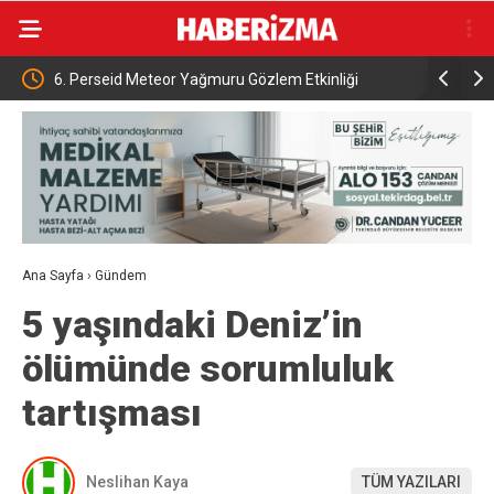
zlem Etkinliği
Rusya’dan Kiev bölgesine saldırı: 1’i çocuk 3 ölü
arını buluşturacak
Ana Sayfa
›
Gündem
5 yaşındaki Deniz’in
ölümünde sorumluluk
tartışması
Neslihan Kaya
TÜM YAZILARI