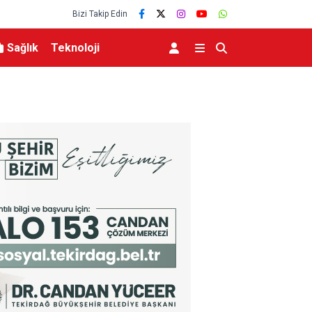
Bizi Takip Edin
Sağlık
Teknoloji
amı için iş birliği
Bakan Şimşek: “Batman’da muazzam bir hizmet