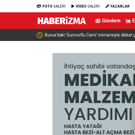
FOTO
GALERİ
VİDEO
GALERİ
YAZARLAR
Gündem
çekiyor
Bahçeli, MHP İl Başkanı’nın oğlu Enes Doğan’ın 