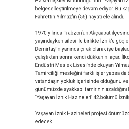
Halkla İlişkiler Müdürlüğü’nün “Yaşayan İ
belgeselleştirilmeye devam ediyor. Bu kap
Fahrettin Yılmaz’ın (56) hayatı ele alındı.
1970 yılında Trabzon’un Akçaabat ilçesin
yaşındayken ailesi ile birlikte İznik’e göç 
Demirtaş’ın yanında çırak olarak işe başla
çalıştıktan sonra kendi dükkanını açar. İlk
Endüstri Meslek Lisesi’nde okuyan Yılmaz, 
Tamirciliği mesleğini farklı işler yapsa da
vatandaşın yokluk içerisinde olduğunu ve ç
günümüzde ayakkabı tamirinin azaldığını beli
‘Yaşayan İznik Hazineleri’ 42.bölümü İznik
Yaşayan İznik Hazineleri projesi önümüz
edecek.