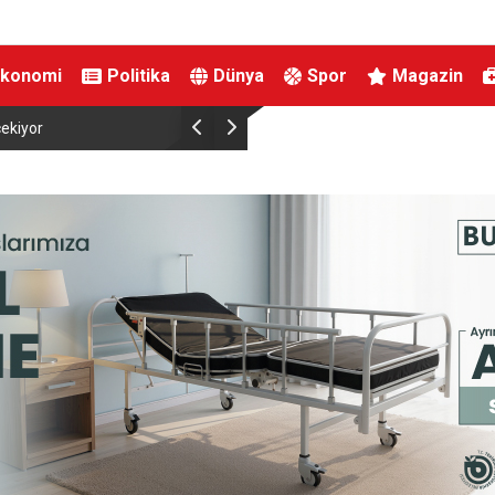
Ekonomi
Politika
Dünya
Spor
Magazin
düğününe katıldı
Vakıfbank ve İŞKUR arasında genç ve kadın istihd