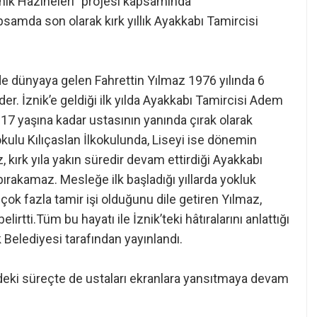
znik Hazineleri” projesi kapsamında
samda son olarak kırk yıllık Ayakkabı Tamircisi
de dünyaya gelen Fahrettin Yılmaz 1976 yılında 6
eder. İznik’e geldiği ilk yılda Ayakkabı Tamircisi Adem
r.17 yaşına kadar ustasının yanında çırak olarak
okulu Kılıçaslan İlkokulunda, Liseyi ise dönemin
kırk yıla yakın süredir devam ettirdiği Ayakkabı
 bırakamaz. Mesleğe ilk başladığı yıllarda yokluk
ok fazla tamir işi olduğunu dile getiren Yılmaz,
rtti.Tüm bu hayatı ile İznik’teki hâtıralarını anlattığı
 Belediyesi tarafından yayınlandı.
deki süreçte de ustaları ekranlara yansıtmaya devam