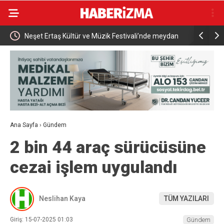
andı
Neşet Ertaş Kültür ve Müzik Festivali’nde meydan
Fetih coşk
doldu taştı
Ana Sayfa
›
Gündem
2 bin 44 araç sürücüsüne
cezai işlem uygulandı
Neslihan Kaya
TÜM YAZILARI
Giriş: 15-07-2025 01:03
Gündem