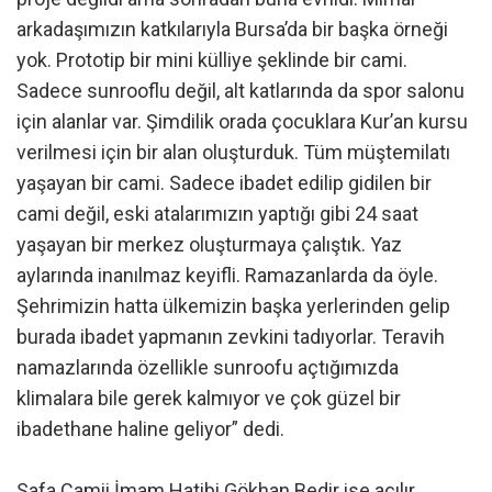
arkadaşımızın katkılarıyla Bursa’da bir başka örneği
yok. Prototip bir mini külliye şeklinde bir cami.
Sadece sunrooflu değil, alt katlarında da spor salonu
için alanlar var. Şimdilik orada çocuklara Kur’an kursu
verilmesi için bir alan oluşturduk. Tüm müştemilatı
yaşayan bir cami. Sadece ibadet edilip gidilen bir
cami değil, eski atalarımızın yaptığı gibi 24 saat
yaşayan bir merkez oluşturmaya çalıştık. Yaz
aylarında inanılmaz keyifli. Ramazanlarda da öyle.
Şehrimizin hatta ülkemizin başka yerlerinden gelip
burada ibadet yapmanın zevkini tadıyorlar. Teravih
namazlarında özellikle sunroofu açtığımızda
klimalara bile gerek kalmıyor ve çok güzel bir
ibadethane haline geliyor” dedi.
Safa Camii İmam Hatibi Gökhan Bedir ise açılır