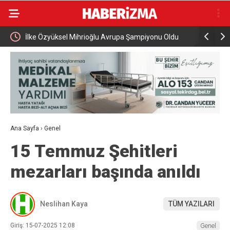
İlke Özyüksel Mihrioğlu Avrupa Şampiyonu Oldu
Cumhurbaşkanı 
ziyareti gerçekl
Ana Sayfa
›
Genel
15 Temmuz Şehitleri
mezarları başında anıldı
Neslihan Kaya
TÜM YAZILARI
Giriş: 15-07-2025 12:08
Genel