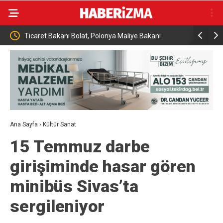
rle
Ticaret Bakanı Bolat, Polonya Maliye Bakanı
Almanya’da
Domanski ile bir araya geldi
seviyesind
Ana Sayfa
›
Kültür Sanat
15 Temmuz darbe
girişiminde hasar gören
minibüs Sivas’ta
sergileniyor