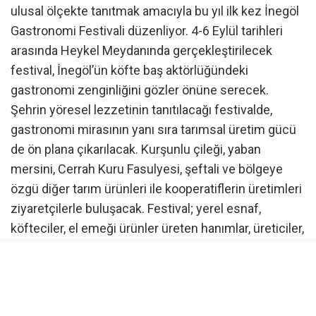
ulusal ölçekte tanıtmak amacıyla bu yıl ilk kez İnegöl
Gastronomi Festivali düzenliyor. 4-6 Eylül tarihleri
arasında Heykel Meydanında gerçekleştirilecek
festival, İnegöl’ün köfte baş aktörlüğündeki
gastronomi zenginliğini gözler önüne serecek.
Şehrin yöresel lezzetinin tanıtılacağı festivalde,
gastronomi mirasının yanı sıra tarımsal üretim gücü
de ön plana çıkarılacak. Kurşunlu çileği, yaban
mersini, Cerrah Kuru Fasulyesi, şeftali ve bölgeye
özgü diğer tarım ürünleri ile kooperatiflerin üretimleri
ziyaretçilerle buluşacak. Festival; yerel esnaf,
köfteciler, el emeği ürünler üreten hanımlar, üreticiler,
kooperatifler ve gastronomi alanında emek veren
tüm paydaşları aynı çatı altında buluşturacak.
Sokak lezzetlerinden tatlı meydanına, gastronomiye