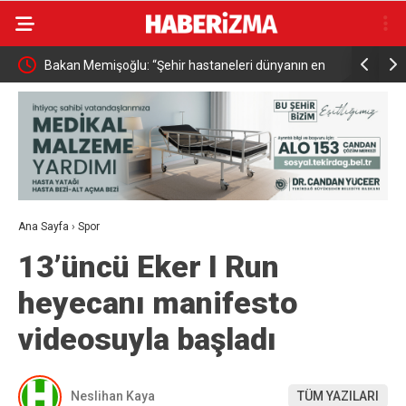
emektir”
Bakan Memişoğlu: “Şehir hastaneleri dünyanın en
İçişleri Ba
üst seviye sağlık hizmet binalarıdır”
bu yılın i
Ana Sayfa
›
Spor
13’üncü Eker I Run
heyecanı manifesto
videosuyla başladı
Neslihan Kaya
TÜM YAZILARI