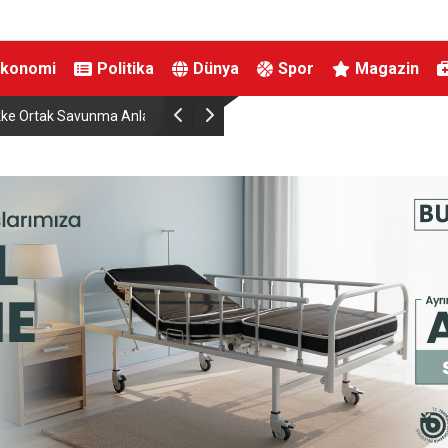
Ekonomi
Politika
Dünya
Spor
Magazin
TO’nun 5. maddesiyle
Hatayda Sosyal Konutların Teslim Tarihi Açıklan