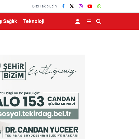
Bizi Takip Edin
Sağlık
Teknoloji
dı
Hazine ve Maliye Bakanı Şimşek, Mardin’de