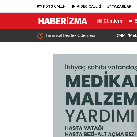
FOTO
GALERİ
VİDEO
GALERİ
YAZARLAR
Gündem
estek Ödemesi
DMM: “Mekke Ortak Savunma Anlaşması’nın NA
çeliştiği iddiaları tamamen gerçek dışı”